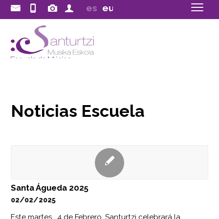
musica@santurtzi.eus
944
es
eu
Galería
Área
20
58
de
privada
00
ext.
imágenes
701
Noticias Escuela
Santa Águeda 2025
02/02/2025
Este martes, 4 de Febrero, Santurtzi celebrará la