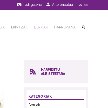
Irudi galeria
Arlo pribatua
es
eu
GIA
EKINTZAK
BERRIAK
HARREMANA
HARPIDETU
ALBISTEETARA
KATEGORIAK
Berriak