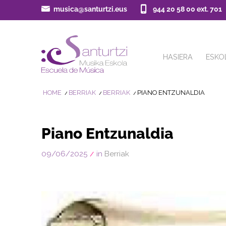
musica@santurtzi.eus
944 20 58 00 ext. 701
HASIERA
ESKO
HOME
/
BERRIAK
/
BERRIAK
/
PIANO ENTZUNALDIA
Piano Entzunaldia
09/06/2025
in
Berriak
/