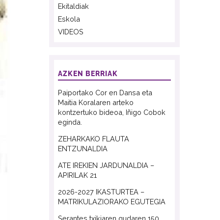
Ekitaldiak
Eskola
VIDEOS
AZKEN BERRIAK
Paiportako Cor en Dansa eta
Maitia Koralaren arteko
kontzertuko bideoa, Iñigo Cobok
eginda.
ZEHARKAKO FLAUTA
ENTZUNALDIA
ATE IREKIEN JARDUNALDIA –
APIRILAK 21
2026-2027 IKASTURTEA –
MATRIKULAZIORAKO EGUTEGIA
Serantes txikiaren gudaren 150.