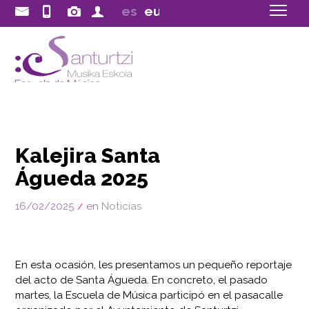
musica@santurtzi.eus
944
es
eu
Galería
Área
20
58
de
privada
00
ext.
imágenes
701
Kalejira Santa
Águeda 2025
16/02/2025
en
Noticias
/
En esta ocasión, les presentamos un pequeño reportaje
del acto de Santa Águeda. En concreto, el pasado
martes, la Escuela de Música participó en el pasacalle